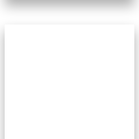
Sistemas
Fotovoltaicos e
Eficiência Energética
Temos o conhecimento técnico, os equipamentos e
a experiência necessários para projetar,
implementar e explorar instalações fotovoltaicas
para produção distribuída de energia.
Projetamos e efetuamos instalações desde as