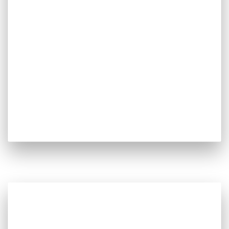
centenas de Watts até aos MWatts, apoiando os
promotores desde o estudo prévio até ao
licenciamento final.
Oferecemos rigor e a independência de uma
empresa sem ligações a qualquer marca ou
distribuidor e experiência alicerçada nas centenas
de instalações efetuadas.