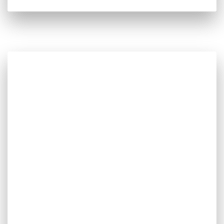
GTC
Desenvolvemos e implementamos os mais
modernos sistemas de Gestão Técnica em Edifícios,
permitindo aos nossos clientes acompanhar,
controlar e monitorizar toda a instalação a partir
de um posto de comando ou até remotamente.
Podem controlar instalações de produção de
energia, AVAC, ou sistemas de controlo de fumos.