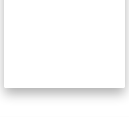
Assistência e
Manutenção
Possuímos uma equipa altamente experiente, com
os recursos necessários para garantir a
manutenção preventiva e/ou corretiva de todos os
equipamentos e soluções na nossa área de
atuação.