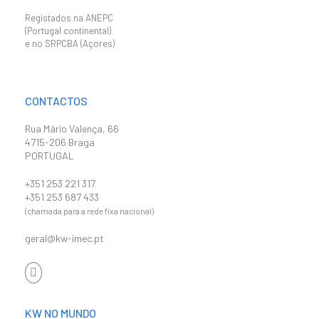
Registados na ANEPC
(Portugal continental)
e no SRPCBA (Açores)
CONTACTOS
Rua Mário Valença, 66
4715-206 Braga
PORTUGAL
+351 253 221 317
+351 253 687 433
(chamada para a rede fixa nacional)
geral@kw-imec.pt
KW NO MUNDO