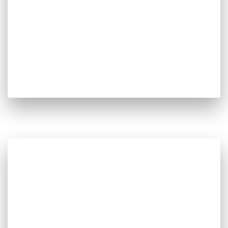
Estas novas soluções de controlo assumem um
papel importante no uso racional da energia,
permitindo ao utilizador monitorizar e melhorar o
comportamento energético da instalação,
reduzindo a fatura energética.
Sistemas de
Segurança Contra