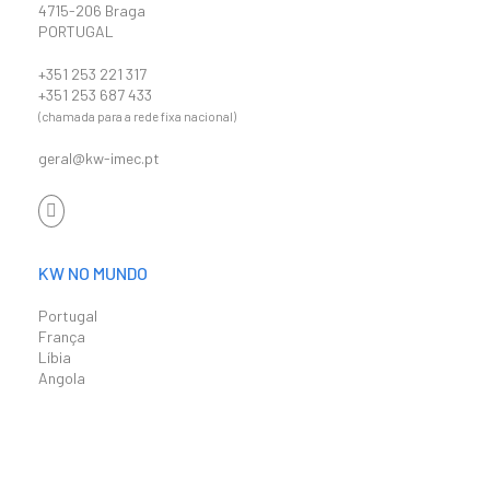
4715-206 Braga
PORTUGAL
+351 253 221 317
+351 253 687 433
(chamada para a rede fixa nacional)
geral@kw-imec.pt
KW NO MUNDO
Portugal
França
Líbia
Angola