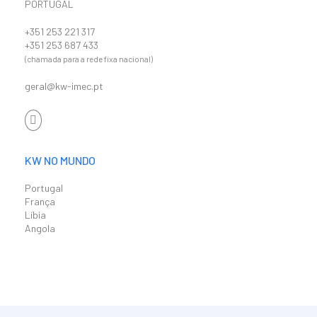
PORTUGAL
+351 253 221 317
+351 253 687 433
(chamada para a rede fixa nacional)
geral@kw-imec.pt
KW NO MUNDO
Portugal
França
Líbia
Angola