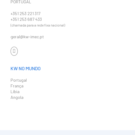
PORTUGAL
+351 253 221 317
+351 253 687 433
(chamada para a rede fixa nacional)
geral@kw-imec.pt
KW NO MUNDO
Portugal
França
Líbia
Angola