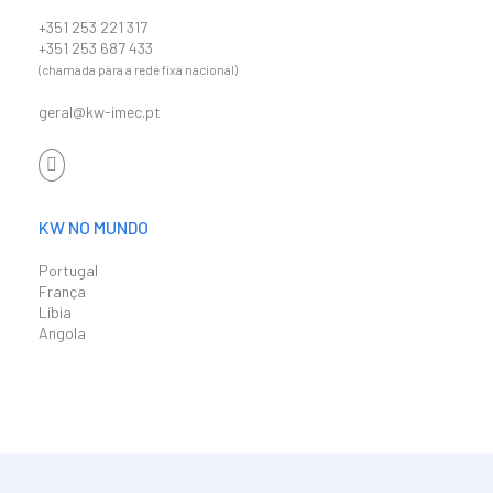
+351 253 221 317
+351 253 687 433
(chamada para a rede fixa nacional)
geral@kw-imec.pt
KW NO MUNDO
Portugal
França
Líbia
Angola