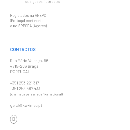
dos gases fluorados
Registados na ANEPC
(Portugal continental)
e no SRPCBA (Açores)
CONTACTOS
Rua Mário Valença, 66
4715-206 Braga
PORTUGAL
+351 253 221 317
+351 253 687 433
(chamada para a rede fixa nacional)
geral@kw-imec.pt