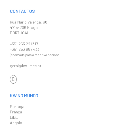
CONTACTOS
Rua Mário Valença, 66
4715-206 Braga
PORTUGAL
+351 253 221 317
+351 253 687 433
(chamada para a rede fixa nacional)
geral@kw-imec.pt
KW NO MUNDO
Portugal
França
Líbia
Angola